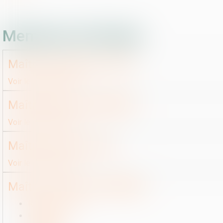
Membres de l'étude
Maître
Alexandre
AZOK
Voir le détail
Contact
Maître
Dylan
CHAMSON
Voir le détail
Contact
Maître
Alison
FLAKY
Voir le détail
Contact
Maître
Charles
JOHNSON
Réseau social X
Facebook