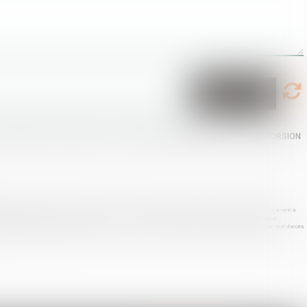
e ma demande et de la relation avec CATALOGUE MODELES CDJ et/ou DISTORSION
ression des informations qui vous concernent. « Article L 223-2 du code de la consommation : " Lorsqu'un professionnel est amené à
nsible l'existence de ce droit pour le consommateur. " Les informations communiquées par ce formulaire ne sont lues que par un
loctel : bloctel.gouv.fr Conformément à l'article 27 de la loi n°78-17 du 6 janvier 1978, vous disposez à tout moment d'un droit d'accès