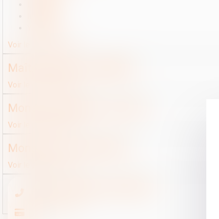
LinkedIn
Instagram
Youtube
Voir le détail
Contact
Maître
Sophie
LAMBERT
Voir le détail
Contact
Monsieur
Mathias
JOUVEL
Voir le détail
Contact
Monsieur
Tom
MARTIN
Voir le détail
Contact
Monsieur
Jacques
DUPONT
Voir le détail
Contact