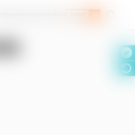
ude
Équipe
Expertises
Actus
Tarifs
Contact
ON