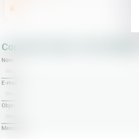
Contacter Etude : DISTORSION
Nom
E-mail
Objet
Message