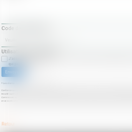
Code de vérification
Utilisation des données
J'accepte que les informations saisies soient traitées informatiquemen
qui peut en découler.
Envoyer
* Les champs suivis d'un astérisque sont obligatoires.
Conformément à la loi n°78-17 du 6 janvier 1978 modifiée relative à l'informatique, aux fichiers et aux libertés, et au règlement eur
recueillir auprès d'un consommateur des données téléphoniques, il l'informe de son droit à s'inscrire sur la liste d'opposition au démarc
Commissaire de Justice de l'Étude MODELE ALTO. Ces informations ne font l'objet d'aucune conservation en cas de non-réalisation de la p
et de rectification des données vous concernant. Ce droit peut être exercé par courrier postal adressé à l'Étude MODELE ALTO Co
Retour