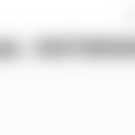
L'Ét
ude
:
DISTORSI