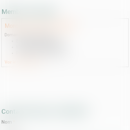
Membre de l'étude
Monsieur
Charles
JOHNSON
Domaines de compétences :
Exécution des jugements
Mesures d'exécution forcée
Recouvrement de créances
Voir le détail
Contact
Contacter Etude : HAUTBOIS
Nom