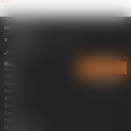
Retour
MODELE ALTO
194 avenue de la Gare Sud de France
34970 Lattes
04 67 15 44 40
Menu
Contactez-nous
L'Étude
Équipe
Expertises
Actus
Tarifs
Contact
Paiement en ligne
Espace constats