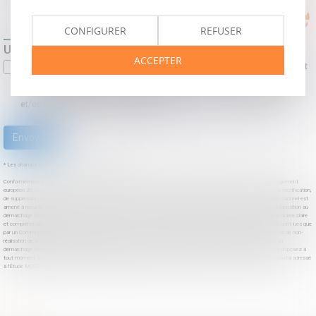
CONFIGURER
REFUSER
Utilisation des données
ACCEPTER
J'accepte que les informations saisies soient traitées informatiquement
par CATALOGUE MODELES CDJ et l'hébergeur du présent site dans le
cadre de ma demande et de la relation avec CATALOGUE MODELES CDJ
et/ou HAUTBOIS qui peut en découler.
Envoyer
* Les champs suivis d'un astérisque sont obligatoires.
Conformément à la loi n°78-17 du 6 janvier 1978 modifiée relative à l'informatique, aux fichiers et aux libertés, et au règlement
européen 2016/679, dit Règlement Général sur la Protection des Données (RGPD), vous disposez d'un droit d'accès, de rectification,
de suppression des informations qui vous concernent. « Article L 223-2 du code de la consommation : " Lorsqu'un professionnel est
amené à recueillir auprès d'un consommateur des données téléphoniques, il l'informe de son droit à s'inscrire sur la liste d'opposition au
démarchage téléphonique. Lorsque ce recueil se fait à l'occasion de la conclusion d'un contrat, le contrat mentionne de manière claire
et compréhensible l'existence de ce droit pour le consommateur. " Les informations communiquées par ce formulaire ne sont lues que
par un Commissaire de Justice de l'Étude MODELE ALTO. Ces informations ne font l'objet d'aucune conservation en cas de non-
réalisation de la prestation. Il est rappelé que le consommateur peut user de son droit à s'inscrire sur la liste d'opposition au
démarchage téléphonique bloctel : bloctel.gouv.fr Conformément à l'article 27 de la loi n°78-17 du 6 janvier 1978, vous disposez à
tout moment d'un droit d'accès et de rectification des données vous concernant. Ce droit peut être exercé par courrier postal adressé
à l'Étude MODELE ALTO Commissaires de Justice Associés 194 avenue de la Gare Sud de France, 34970 Lattes