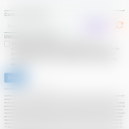
Code de vérification
Utilisation des données
J'accepte que les informations saisies soient traitées
informatiquement par CATALOGUE MODELES CDJ et l'hébergeur du
présent site dans le cadre de ma demande et de la relation avec
CATALOGUE MODELES CDJ et/ou Maître Alison FLAKY qui peut en
découler.
Envoyer
* Les champs suivis d'un astérisque sont obligatoires.
Conformément à la loi n°78-17 du 6 janvier 1978 modifiée relative à l'informatique, aux fichiers et aux libertés, et au règlement
européen 2016/679, dit Règlement Général sur la Protection des Données (RGPD), vous disposez d'un droit d'accès, de
rectification, de suppression des informations qui vous concernent. « Article L 223-2 du code de la consommation : " Lorsqu'un
professionnel est amené à recueillir auprès d'un consommateur des données téléphoniques, il l'informe de son droit à s'inscrire sur
la liste d'opposition au démarchage téléphonique. Lorsque ce recueil se fait à l'occasion de la conclusion d'un contrat, le contrat
mentionne de manière claire et compréhensible l'existence de ce droit pour le consommateur. " Les informations communiquées
par ce formulaire ne sont lues que par un Commissaire de Justice de l'Étude MODELE ALTO. Ces informations ne font l'objet
d'aucune conservation en cas de non-réalisation de la prestation. Il est rappelé que le consommateur peut user de son droit à
s'inscrire sur la liste d'opposition au démarchage téléphonique bloctel : bloctel.gouv.fr Conformément à l'article 27 de la loi n°78-
17 du 6 janvier 1978, vous disposez à tout moment d'un droit d'accès et de rectification des données vous concernant. Ce