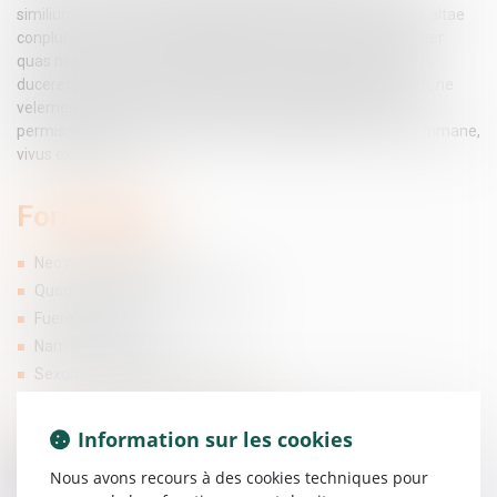
similium. nam ex hoc quoque sexu peremptae sunt originis altae
conplures, adulteriorum flagitiis obnoxiae vel stuprorum. inter
quas notiores fuere Claritas et Flaviana, quarum altera cum
duceretur ad mortem, indumento, quo vestita erat, abrepto, ne
velemen quidem secreto membrorum sufficiens retinere
permissa est. ideoque carnifex nefas admisisse convictus inmane,
vivus exustus est.
Formations
Nec minus feminae
Quoque calamitatum participes
Fuere similium
Nam ex hoc quoque
Sexum peremptae sunt originis
Contacter Maître Alison FLAKY
Information sur les cookies
Contacter
Alison
FLAKY
Nous avons recours à des cookies techniques pour