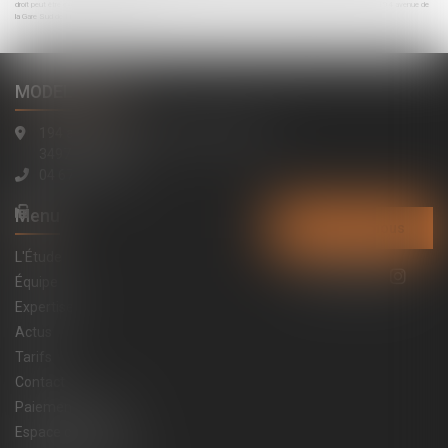
droit peut être exercé par courrier postal adressé à l'Étude MODELE ALTO Commissaires de Justice Associés 194 avenue de
la Gare Sud de France, 34970 Lattes
MODELE ALTO
194 avenue de la Gare Sud de France
34970 Lattes
04 67 15 44 40
Menu
Contactez-nous
L'Étude
Équipe
Expertises
Actus
Tarifs
Contact
Paiement en ligne
Espace constats