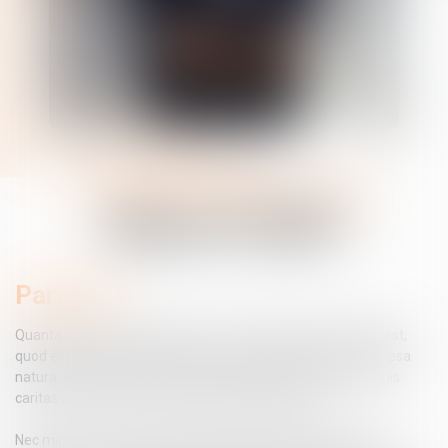
Contacter
Commissaire de justice associé
Alison
FLAKY
Parcours
Quanta autem vis amicitiae sit, ex hoc intellegi maxime potest,
quod ex infinita societate generis humani, quam conciliavit ipsa
natura, ita contracta res est et adducta in angustum ut omnis
caritas aut inter duos aut inter paucos iungeretur.
Nec minus feminae quoque calamitatum participes fuere