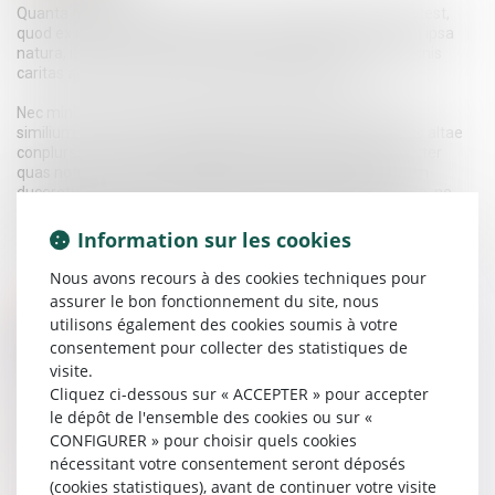
Quanta autem vis amicitiae sit, ex hoc intellegi maxime potest,
quod ex infinita societate generis humani, quam conciliavit ipsa
natura, ita contracta res est et adducta in angustum ut omnis
caritas aut inter duos aut inter paucos iungeretur.
Nec minus feminae quoque calamitatum participes fuere
similium. nam ex hoc quoque sexu peremptae sunt originis altae
conplures, adulteriorum flagitiis obnoxiae vel stuprorum. inter
quas notiores fuere Claritas et Flaviana, quarum altera cum
duceretur ad mortem, indumento, quo vestita erat, abrepto, ne
velemen quidem secreto membrorum sufficiens retinere
permissa est. ideoque carnifex nefas admisisse convictus inmane,
Information sur les cookies
vivus exustus est.
Nous avons recours à des cookies techniques pour
assurer le bon fonctionnement du site, nous
Formations
utilisons également des cookies soumis à votre
Formations
consentement pour collecter des statistiques de
visite.
Nec minus feminae
Cliquez ci-dessous sur « ACCEPTER » pour accepter
Quoque calamitatum participes
le dépôt de l'ensemble des cookies ou sur «
Fuere similium
CONFIGURER » pour choisir quels cookies
Nam ex hoc quoque
nécessitant votre consentement seront déposés
Sexum peremptae sunt originis
(cookies statistiques), avant de continuer votre visite