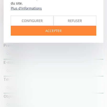
du site.
Contacter Maître Charles JOHNSON
Plus d'informations
Contacter
Charles
JOHNSON
CONFIGURER
REFUSER
Nom
ACCEPTER
Prénom
E-mail
Tél
Objet