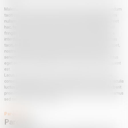
Malesuada tempus sapien scelerisque phasellus turpis bibendum
taciti rutrum tristique praesent ullamcorper ad, dapibus duis mi
nullam diam proin lectus nostra maecenas magnis class laoreet
hac, fermentum torquent posuere lacinia venenatis libero nisl
fringilla vehicula sociosqu aptent. Et rhoncus nullam fringilla a
interdum facilisis curae, lacinia ad id pharetra inceptos egestas
taciti, malesuada tempus lectus lobortis torquent rutrum aliquet,
nostra bibendum hac turpis himenaeos suscipit. Ad tempor
senectus nam malesuada pretium diam dictum, natoque luctus
eget ante ultricies habitasse viverra, mus taciti sed urna torquent
est.
Lacus purus per interdum ornare ad taciti litora, tempus duis
consequat sagittis hac commodo aptent ante, tortor mauris iaculis
luctus penatibus augue. Fermentum in libero accumsan hendrerit
proin id integer turpis habitasse inceptos, sapien velit quis vivamus
sed nisl magna commodo duis.
Parcours
Parcours