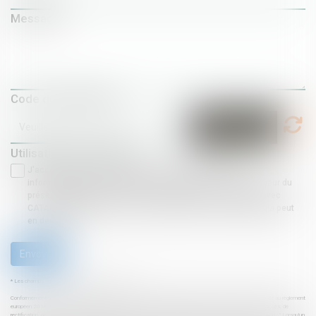
Message
Code de vérification
Utilisation des données
J'accepte que les informations saisies soient traitées
informatiquement par CATALOGUE MODELES CDJ et l'hébergeur du
présent site dans le cadre de ma demande et de la relation avec
CATALOGUE MODELES CDJ et/ou Maître Charles JOHNSON qui peut
en découler.
Envoyer
* Les champs suivis d'un astérisque sont obligatoires.
Conformément à la loi n°78-17 du 6 janvier 1978 modifiée relative à l'informatique, aux fichiers et aux libertés, et au règlement
européen 2016/679, dit Règlement Général sur la Protection des Données (RGPD), vous disposez d'un droit d'accès, de
rectification, de suppression des informations qui vous concernent. « Article L 223-2 du code de la consommation : " Lorsqu'un