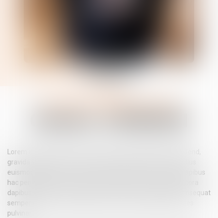
Contacter
Commissaire de justice associé
Charles
JOHNSON
Lorem ipsum dolor sit amet consectetur adipiscing elit eleifend,
gravida vehicula accumsan justo tincidunt curae auctor. Tellus
euismod sagittis risus ante lobortis aliquet, varius fames dapibus
hac penatibus, ut sem parturient est hendrerit. Netus hac litora
dapibus at lacinia rhoncus et, porttitor sed eros egestas consequat
semper aenean, malesuada proin parturient quisque ultricies
pulvinar.