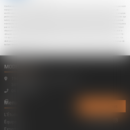
Conformément à la loi n°78-17 du 6 janvier 1978 modifiée relative à l'informatique, aux fichiers et aux libertés, et au règlement
européen 2016/679, dit Règlement Général sur la Protection des Données (RGPD), vous disposez d'un droit d'accès, de
rectification, de suppression des informations qui vous concernent. « Article L 223-2 du code de la consommation : " Lorsqu'un
professionnel est amené à recueillir auprès d'un consommateur des données téléphoniques, il l'informe de son droit à s'inscrire sur
la liste d'opposition au démarchage téléphonique. Lorsque ce recueil se fait à l'occasion de la conclusion d'un contrat, le contrat
mentionne de manière claire et compréhensible l'existence de ce droit pour le consommateur. " Les informations communiquées
par ce formulaire ne sont lues que par un Commissaire de Justice de l'Étude MODELE ALTO. Ces informations ne font l'objet
d'aucune conservation en cas de non-réalisation de la prestation. Il est rappelé que le consommateur peut user de son droit à
s'inscrire sur la liste d'opposition au démarchage téléphonique bloctel : bloctel.gouv.fr Conformément à l'article 27 de la loi n°78-
17 du 6 janvier 1978, vous disposez à tout moment d'un droit d'accès et de rectification des données vous concernant. Ce
droit peut être exercé par courrier postal adressé à l'Étude MODELE ALTO Commissaires de Justice Associés 194 avenue de
la Gare Sud de France, 34970 Lattes
MODELE ALTO
194 avenue de la Gare Sud de France
34970 Lattes
04 67 15 44 40
Menu
Contactez-nous
L'Étude
Équipe
Expertises