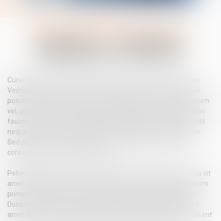
Contacter
Commissaire de justice collaborateur
Mathias
JOUVEL
Curabitur arcu erat, accumsan id imperdiet et, porttitor at sem.
Vestibulum ante ipsum primis in faucibus orci luctus et ultrices
posuere cubilia Curae; Donec velit neque, auctor sit amet aliquam
vel, ullamcorper sit amet ligula. Vestibulum ante ipsum primis in
faucibus orci luctus et ultrices posuere cubilia Curae; Donec velit
neque, auctor sit amet aliquam vel, ullamcorper sit amet ligula.
Sed porttitor lectus nibh. Vivamus magna justo, lacinia eget
consectetur sed, convallis at tellus.
Pellentesque in ipsum id orci porta dapibus. Curabitur non nulla sit
amet nisl tempus convallis quis ac lectus. Vestibulum ante ipsum
primis in faucibus orci luctus et ultrices posuere cubilia Curae;
Donec velit neque, auctor sit amet aliquam vel, ullamcorper sit
amet ligula. Cras ultricies ligula sed magna dictum porta. Praesent