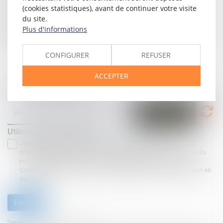
Objet
(cookies statistiques), avant de continuer votre visite
du site.
Plus d'informations
Message
CONFIGURER
REFUSER
ACCEPTER
Code de vérification
Utilisation des données
J'accepte que les informations saisies soient traitées
informatiquement par CATALOGUE MODELES CDJ et l'hébergeur du
présent site dans le cadre de ma demande et de la relation avec
CATALOGUE MODELES CDJ et/ou Maître Mathias JOUVEL qui peut en
découler.
Envoyer
* Les champs suivis d'un astérisque sont obligatoires.